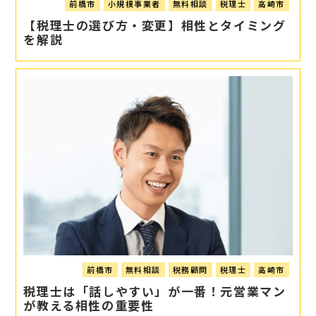
前橋市
小規模事業者
無料相談
税理士
高崎市
【税理士の選び方・変更】相性とタイミング
を解説
前橋市
無料相談
税務顧問
税理士
高崎市
税理士は「話しやすい」が一番！元営業マン
が教える相性の重要性